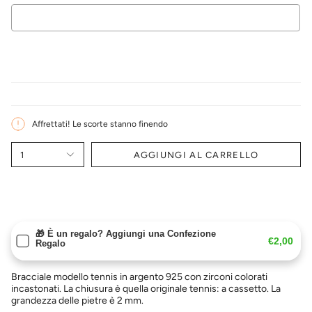
Selection will add
€0,00
to the price
Affrettati! Le scorte stanno finendo
1
AGGIUNGI AL CARRELLO
🎁 È un regalo? Aggiungi una Confezione
€2,00
Regalo
Bracciale modello tennis in argento 925 con zirconi colorati
incastonati. La chiusura è quella originale tennis: a cassetto. La
grandezza delle pietre è 2 mm.