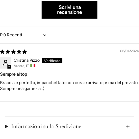
Scrivi una
recensione
Sort by
06/04/2024
Cristina Pizzo
Arcore, IT
Sempre al top
Bracciale perfetto, impacchettato con cura e arrivato prima del previsto.
Sempre una garanzia :)
Informazioni sulla Spedizione