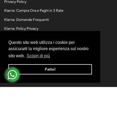
Privacy Policy
Klarna: Compra Ora e Paghi in 3 Rate
Klarna: Domande Frequenti
Klarna: Policy Privacy
Questo sito web utilizza i cookie per
SPEDIZIONI,RESI E RIMBORSI
assicurarti la migliore esperienza sul nostro
sito web.
Scopri di più
Informativa sulle spedizioni
Informativa sui Resi e Rimborsi
Fatto!
Informativa sui pagamenti
© I Momenti d'Oro 2026
Ecommerce e Marketing realizzati da