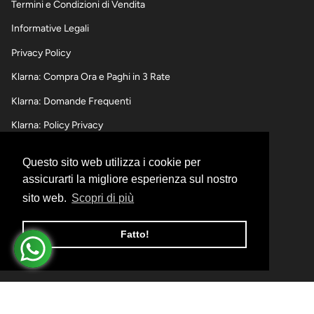
Termini e Condizioni di Vendita
Informative Legali
Privacy Policy
Klarna: Compra Ora e Paghi in 3 Rate
Klarna: Domande Frequenti
Klarna: Policy Privacy
Questo sito web utilizza i cookie per
SPEDIZIONI,RESI E RIMBORSI
assicurarti la migliore esperienza sul nostro
sito web.
Scopri di più
Informativa sulle spedizioni
Informativa sui Resi e Rimborsi
Fatto!
Informativa sui pagamenti
© I Momenti d'Oro 2026