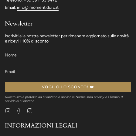
Telefono:
+39 391 133 9472
Email:
info@imomentidoro.it
Newsletter
Iscriviti alla nostra newsletter per rimanere aggiornato sulle novità
e
ricevi il 10% di sconto
VOGLIO LO SCONTO! ❤️
Questo sito è protetto da hCaptcha e applica le
Norme sulla privacy
e i
Termini di
servizio
di hCaptcha.
Instagram
Facebook
TikTok
INFORMAZIONI LEGALI