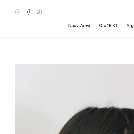
Vai
al
Instagram
Facebook
TikTok
contenuto
Nuovi Arrivi
Oro 18 KT
Arg