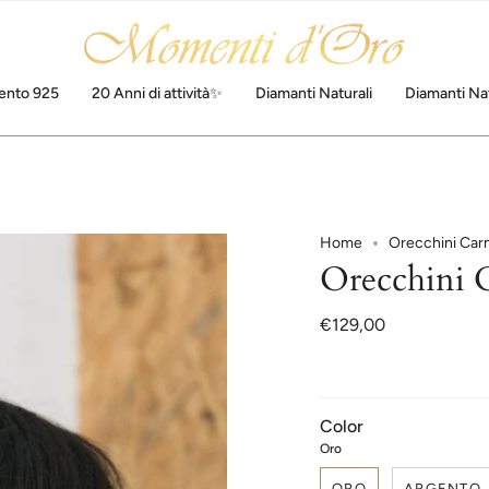
ento 925
20 Anni di attività✨
Diamanti Naturali
Diamanti Nat
Home
Orecchini Ca
Orecchini 
€129,00
Color
Oro
ORO
ARGENTO