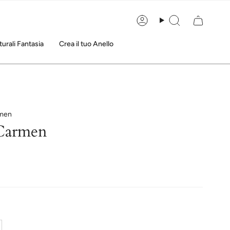
Account
Cerca
urali Fantasia
Crea il tuo Anello
rmen
Carmen