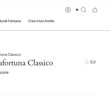
Account
Cerca
urali Fantasia
Crea il tuo Anello
tuna Classico
fortuna Classico
5.0
sione