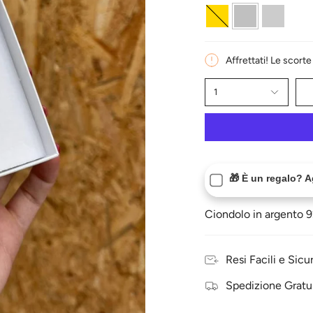
Oro
Silver
Rosegold
Affrettati! Le scort
1
🎁 È un regalo? 
Ciondolo in argento 9
Resi Facili e Sicur
Spedizione Gratu