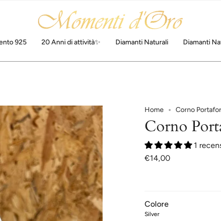
ento 925
20 Anni di attività✨
Diamanti Naturali
Diamanti Nat
Home
Corno Portafor
Corno Porta
1 recen
€14,00
Colore
Silver