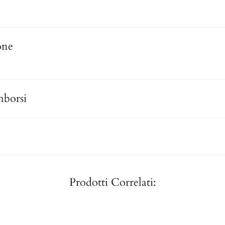
one
mborsi
Prodotti Correlati: