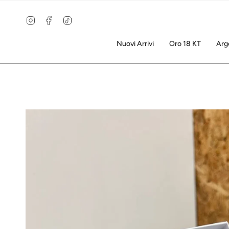
Vai
al
Instagram
Facebook
TikTok
contenuto
Nuovi Arrivi
Oro 18 KT
Arg