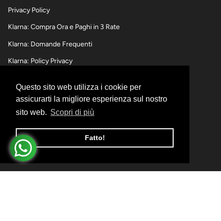
Privacy Policy
Klarna: Compra Ora e Paghi in 3 Rate
Klarna: Domande Frequenti
Klarna: Policy Privacy
Questo sito web utilizza i cookie per
SPEDIZIONI,RESI E RIMBORSI
assicurarti la migliore esperienza sul nostro
sito web.
Scopri di più
Informativa sulle spedizioni
Informativa sui Resi e Rimborsi
Fatto!
Informativa sui pagamenti
© I Momenti d'Oro 2026