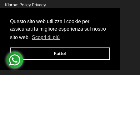
Klarna: Policy Privacy
Questo sito web utilizza i cookie per
SPEDIZIONI,RESI E RIMBORSI
assicurarti la migliore esperienza sul nostro
sito web.
Scopri di più
Informativa sulle spedizioni
Informativa sui Resi e Rimborsi
Fatto!
Informativa sui pagamenti
© I Momenti d'Oro 2026
Ecommerce e Marketing realizzati da