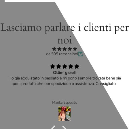
Lasciamo parlare i clienti per
noi
da 595 recensioni
Ottimi gioielli
Ho già acquistato in passato e mi sono sempre trovata bene sia
per i prodotti che per spedizione e assistenza. Consigliato.
Marika Esposito