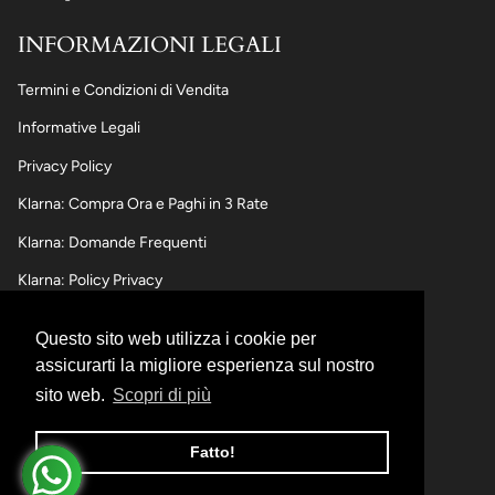
INFORMAZIONI LEGALI
Termini e Condizioni di Vendita
Informative Legali
Privacy Policy
Klarna: Compra Ora e Paghi in 3 Rate
Klarna: Domande Frequenti
Klarna: Policy Privacy
Questo sito web utilizza i cookie per
SPEDIZIONI,RESI E RIMBORSI
assicurarti la migliore esperienza sul nostro
sito web.
Scopri di più
Informativa sulle spedizioni
Informativa sui Resi e Rimborsi
Fatto!
Informativa sui pagamenti