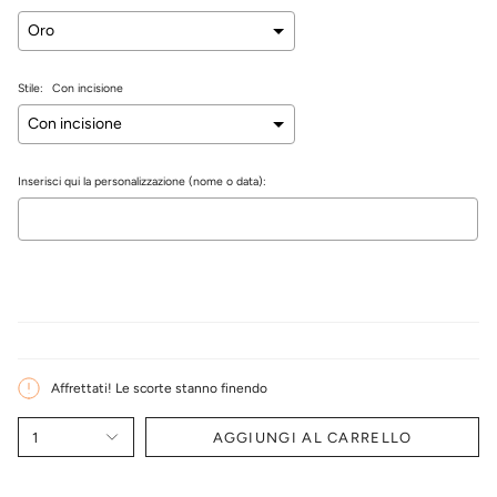
Stile:
Con incisione
Inserisci qui la personalizzazione (nome o data):
Selection will add
€0,00
to the price
Affrettati! Le scorte stanno finendo
1
AGGIUNGI AL CARRELLO