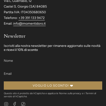
Via L. Guerrasio, 12
Castel S. Giorgio (SA) 84085
Partita IVA: IT04350680650
Telefono:
+39 391 133 9472
Email:
info@imomentidoro.it
Newsletter
Iscriviti alla nostra newsletter per rimanere aggiornato sulle novità
e
ricevi il 10% di sconto
VOGLIO LO SCONTO! ❤️
Questo sito è protetto da hCaptcha e applica le
Norme sulla privacy
e i
Termini di
servizio
di hCaptcha.
Instagram
Facebook
TikTok