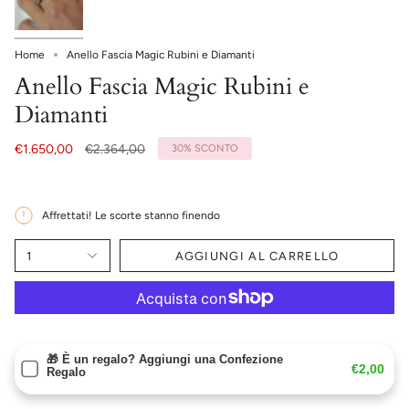
Home
Anello Fascia Magic Rubini e Diamanti
Anello Fascia Magic Rubini e
Diamanti
Prezzo
€1.650,00
€2.364,00
30%
SCONTO
base
Affrettati! Le scorte stanno finendo
1
AGGIUNGI AL CARRELLO
🎁 È un regalo? Aggiungi una Confezione
€2,00
Regalo