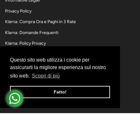
Informative Legali
Privacy Policy
Klarna: Compra Ora e Paghi in 3 Rate
Klarna: Domande Frequenti
Klarna: Policy Privacy
Questo sito web utilizza i cookie per
SPEDIZIONI,RESI E RIMBORSI
assicurarti la migliore esperienza sul nostro
sito web.
Scopri di più
Informativa sulle spedizioni
Informativa sui Resi e Rimborsi
Fatto!
Informativa sui pagamenti
© I Momenti d'Oro 2026